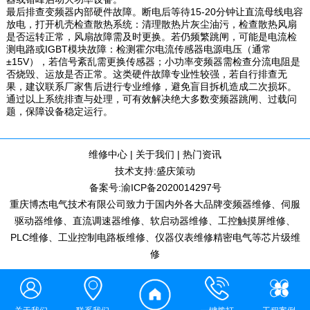
最后排查变频器内部硬件故障。断电后等待15-20分钟让直流母线电容
放电，打开机壳检查散热系统：清理散热片灰尘油污，检查散热风扇
是否运转正常，风扇故障需及时更换。若仍频繁跳闸，可能是电流检
测电路或IGBT模块故障：检测霍尔电流传感器电源电压（通常
±15V），若信号紊乱需更换传感器；小功率变频器需检查分流电阻是
否烧毁、运放是否正常。这类硬件故障专业性较强，若自行排查无
果，建议联系厂家售后进行专业维修，避免盲目拆机造成二次损坏。
通过以上系统排查与处理，可有效解决绝大多数变频器跳闸、过载问
题，保障设备稳定运行。
维修中心
|
关于我们
|
热门资讯
技术支持:
盛庆策动
备案号:
渝ICP备2020014297号
重庆博杰电气技术有限公司致力于国内外各大品牌变频器维修、伺服
驱动器维修、直流调速器维修、软启动器维修、工控触摸屏维修、
PLC维修、工业控制电路板维修、仪器仪表维修精密电气等芯片级维
修