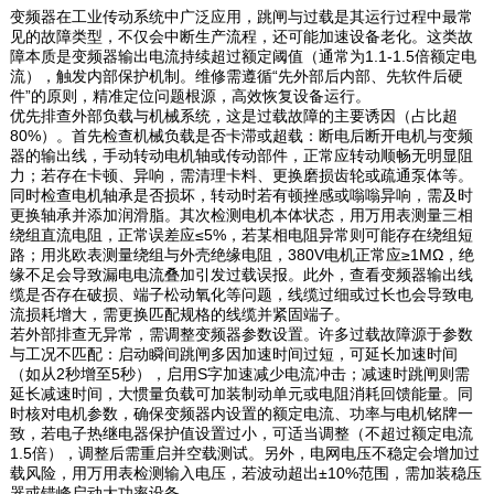
变频器在工业传动系统中广泛应用，跳闸与过载是其运行过程中最常
见的故障类型，不仅会中断生产流程，还可能加速设备老化。这类故
障本质是变频器输出电流持续超过额定阈值（通常为1.1-1.5倍额定电
流），触发内部保护机制。维修需遵循“先外部后内部、先软件后硬
件”的原则，精准定位问题根源，高效恢复设备运行。
优先排查外部负载与机械系统，这是过载故障的主要诱因（占比超
80%）。首先检查机械负载是否卡滞或超载：断电后断开电机与变频
器的输出线，手动转动电机轴或传动部件，正常应转动顺畅无明显阻
力；若存在卡顿、异响，需清理卡料、更换磨损齿轮或疏通泵体等。
同时检查电机轴承是否损坏，转动时若有顿挫感或嗡嗡异响，需及时
更换轴承并添加润滑脂。其次检测电机本体状态，用万用表测量三相
绕组直流电阻，正常误差应≤5%，若某相电阻异常则可能存在绕组短
路；用兆欧表测量绕组与外壳绝缘电阻，380V电机正常应≥1MΩ，绝
缘不足会导致漏电电流叠加引发过载误报。此外，查看变频器输出线
缆是否存在破损、端子松动氧化等问题，线缆过细或过长也会导致电
流损耗增大，需更换匹配规格的线缆并紧固端子。
若外部排查无异常，需调整变频器参数设置。许多过载故障源于参数
与工况不匹配：启动瞬间跳闸多因加速时间过短，可延长加速时间
（如从2秒增至5秒），启用S字加速减少电流冲击；减速时跳闸则需
延长减速时间，大惯量负载可加装制动单元或电阻消耗回馈能量。同
时核对电机参数，确保变频器内设置的额定电流、功率与电机铭牌一
致，若电子热继电器保护值设置过小，可适当调整（不超过额定电流
1.5倍），调整后需重启并空载测试。另外，电网电压不稳定会增加过
载风险，用万用表检测输入电压，若波动超出±10%范围，需加装稳压
器或错峰启动大功率设备。